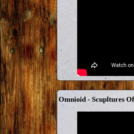
Omnioid - Scupltures O