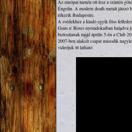
Az európai turnén ott lesz a szintén göte
Engelin. A modern death metalt játszó b
érkezik Budapestre.

A svédekhez a kiadó egyik friss felfedeze
Guns n' Roses nyomdokaiban haladva játs
biztosítanak majd április 5-én a Club 20
2007-ben alakult csapat második nagyl
videójuk itt látható:
