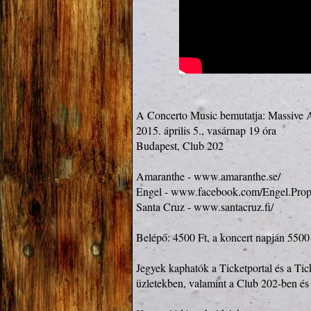
A Concerto Music bemutatja: Massive A
2015. április 5., vasárnap 19 óra

Budapest, Club 202

Amaranthe - 
www.amaranthe.se/
Engel - 
www.facebook.com/Engel.Pro
Santa Cruz - 
www.santacruz.fi/
Belépő: 4500 Ft, a koncert napján 5500 
Jegyek kaphatók a Ticketportal és a T
üzletekben, valamint a Club 202-ben és