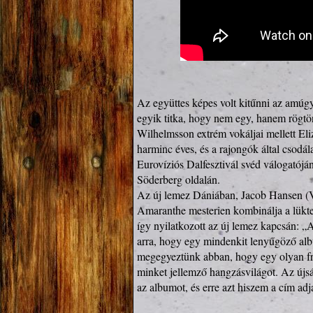
Az együttes képes volt kitűnni az amúgy
egyik titka, hogy nem egy, hanem rögtö
Wilhelmsson extrém vokáljai mellett El
harminc éves, és a rajongók által csodál
Eurovíziós Dalfesztivál svéd válogatóján
Söderberg oldalán.

Az új lemez Dániában, Jacob Hansen (Vol
Amaranthe mesterien kombinálja a lükte
így nyilatkozott az új lemez kapcsán: „A
arra, hogy egy mindenkit lenyűgöző albu
megegyeztünk abban, hogy egy olyan fr
minket jellemző hangzásvilágot. Az újs
az albumot, és erre azt hiszem a cím adj