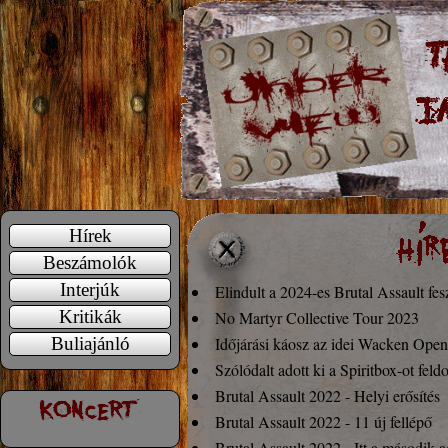
Hírek
Beszámolók
Interjúk
Elindult a 2024-es Brutal Assault fesz
Kritikák
No Martyr Collective Tour 2023
Buliajánló
Időjárási káosz az idei Wacken Open
Szólódalt adott ki a Spiritbox-ot feld
Brutal Assault 2022 - Helyi erősítés
Brutal Assault 2022 - 11 új fellépő
Brutal Assault 2022 - Itt a második 