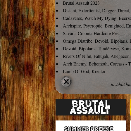
Brutal Assault 2023
Distant, Extortionist, Dagger Threat,
Cadaveres, Watch My Dying, Beerz
Archspire, Psycroptic, Benighted, E
Savaria Colonia Hardcore Fest
Omega Diatribe, Devoid, Bipolaris, 
Devoid, Bipolaris, Tündérvese, Kom
Rivers Of Nihil, Fallujah, Allegaeon,
Arch Enemy, Behemoth, Carcass - T
Lamb Of God, Kreator
Brutal Assault 2022
további bul