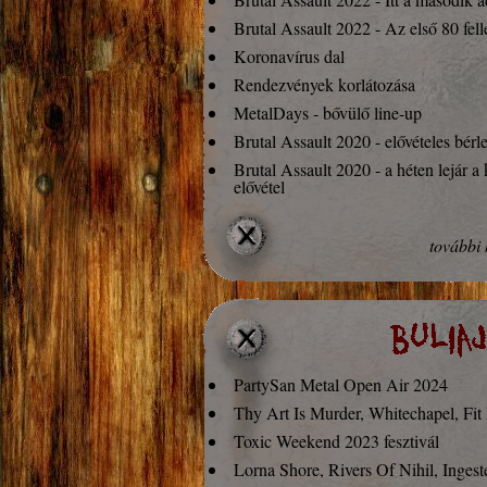
Brutal Assault 2022 - Az első 80 fel
Koronavírus dal
Rendezvények korlátozása
MetalDays - bővülő line-up
Brutal Assault 2020 - elővételes bérle
Brutal Assault 2020 - a héten lejár a
elővétel
Megjelent az új Gutalax klip
As Karma Brings-lemezpremier
további 
PartySan Metal Open Air 2024
Thy Art Is Murder, Whitechapel, Fit
Toxic Weekend 2023 fesztivál
Lorna Shore, Rivers Of Nihil, Ingest