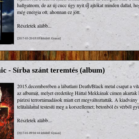
hallgatnom, de az új cucc úgy nyit új ajtókat minden dallal, hog
Részletek alább...
[2017-03-20 03:05 feltöltő: Gyuszi]
c - Sírba szánt teremtés (album)
2015.decemberében a lábatlani Death/Black metal csapat a világ
az albumát, melyet eredetileg Háttal Mekkának címen akartak k
párizsi terrortámadások miatt ezt megváltoztatták. A kiadvány í
telitalálattal testesíti meg a korszellemet; betonból és vérből g
Részletek alább...
[2017-01-09 04:44 feltöltő: Gyuszi]