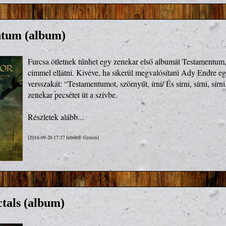
tum (album)
Furcsa ötletnek tűnhet egy zenekar első albumát Testamentum,
címmel ellátni. Kivéve, ha sikerül megvalósítani Ady Endre eg
versszakát: “Testamentumot, szörnyűt, írni/ És sírni, sírni, sírni
zenekar pecsétet üt a szívbe.
Részletek alább...
[2016-09-26 17:27 feltöltő: Gyuszi]
ctals (album)