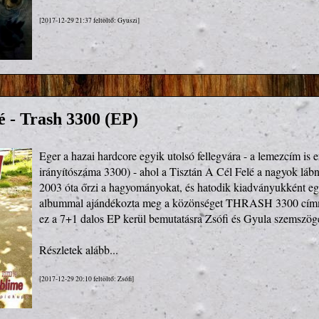
[2017-12-29 21:37 feltöltő: Gyuszi]
é - Trash 3300 (EP)
Eger a hazai hardcore egyik utolsó fellegvára - a lemezcím is er
irányítószáma 3300) - ahol a Tisztán A Cél Felé a nagyok lábn
2003 óta őrzi a hagyományokat, és hatodik kiadványukként eg
albummal ajándékozta meg a közönséget THRASH 3300 címme
ez a 7+1 dalos EP kerül bemutatásra Zsófi és Gyula szemszög
Részletek alább...
[2017-12-29 20:10 feltöltő: Zsófi]