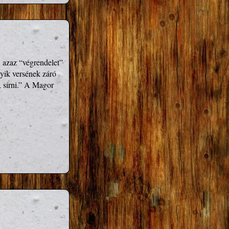
 azaz “végrendelet” 
yik versének záró 
, sírni.” A Magor 