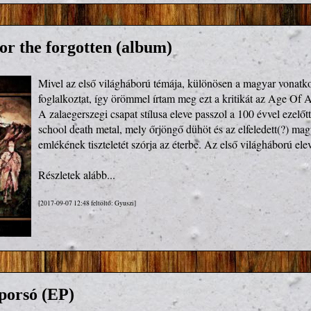
or the forgotten (album)
Mivel az első világháború témája, különösen a magyar vonatko
foglalkoztat, így örömmel írtam meg ezt a kritikát az Age Of 
A zalaegerszegi csapat stílusa eleve passzol a 100 évvel ezelőtt
school death metal, mely őrjöngő dühöt és az elfeledett(?) mag
emlékének tiszteletét szórja az éterbe. Az első világháború ele
Részletek alább...
[2017-09-07 12:48 feltöltő: Gyuszi]
porsó (EP)