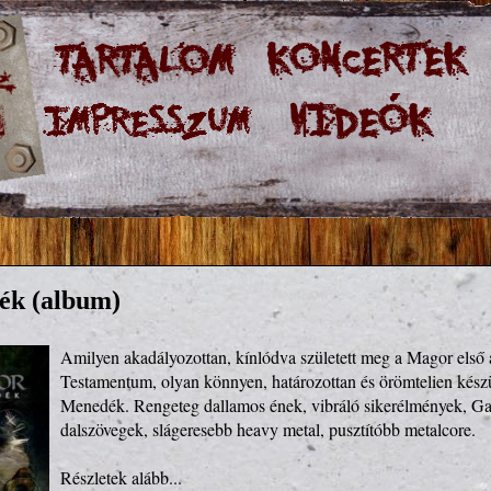
ék (album)
Amilyen akadályozottan, kínlódva született meg a Magor első 
Testamentum, olyan könnyen, határozottan és örömtelien készült
Menedék. Rengeteg dallamos ének, vibráló sikerélmények, Galli 
dalszövegek, slágeresebb heavy metal, pusztítóbb metalcore.
Részletek alább...