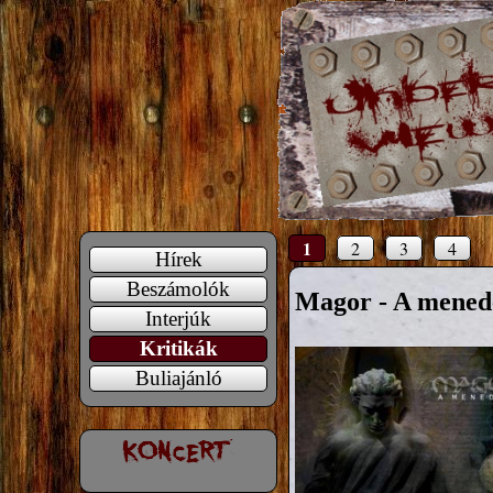
1
2
3
4
Hírek
Beszámolók
Magor - A mened
Interjúk
Kritikák
Buliajánló