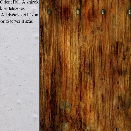
Orient Fall. A srácok 
ísérletező és 
A felvételeket házon 
rító tervei Buzás 