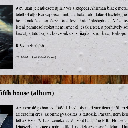
9 év után jelentkezett új EP-vel a szegedi Ahriman black metal
tételből álló Bőrkoporsó mintha a halál túloldaláról tisztelegne 
holtaknak és a természet örök leviatánfalánkságának. Alázatos
isteni parancsolatokat nem ismer el, csak a test, a porhüvely sor
kiszolgáltatottságát: bölcsőnk ez, s majdan sírunk is. Bőrkopo
Részletek alább...
[2017-06-21 11:46 feltöltő: Gyuszi]
ifth house (album)
Az asztrológiában az “ötödik ház” olyan életterületet jelöl, me
az érzelmi érés, az önmegvalósítás is tartozik. Parázni nem kel
lett az Ezo TV házi zenekara. Viszont ha a The Fifth House cd-
lejátszóba, a srácok máris küldik nektek az energiát. Már a Hazai