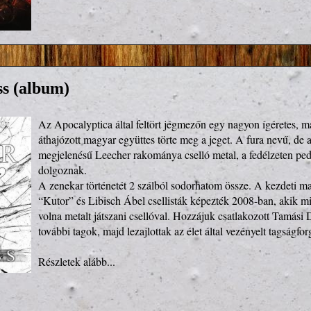
ss (album)
Az Apocalyptica által feltört jégmezőn egy nagyon ígéretes, má
áthajózott magyar együttes törte meg a jeget. A fura nevű, de
megjelenésű Leecher rakománya cselló metal, a fedélzeten pedi
dolgoznak.

A zenekar történetét 2 szálból sodorhatom össze. A kezdeti 
“Kutor” és Libisch Ábel csellisták képezték 2008-ban, akik min
volna metalt játszani csellóval. Hozzájuk csatlakozott Tamási 
további tagok, majd lezajlottak az élet által vezényelt tagságfor
Részletek alább...