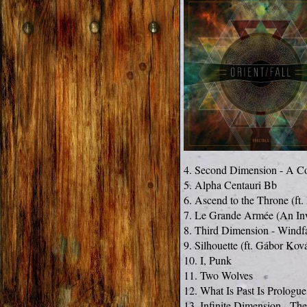
4. Second Dimension - A Con
5. Alpha Centauri Bb

6. Ascend to the Throne (ft.
7. Le Grande Armée (An Inw
8. Third Dimension - Windfa
9. Silhouette (ft. Gábor Kov
10. I, Punk 

11. Two Wolves 

12. What Is Past Is Prologue 
13. Infinite Dimension - The