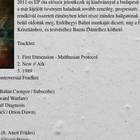
2011-es EP óta először jelentkezik új kiadvánnyal a budapesti 
a már kijelölt ösvényen haladnak tovább zeneileg, progresszív, k
rendkívül összetett élményben lehet része minden hallgatónak. 
belül oldották meg, Erdőhegyi Bálint munkáját dicséri, míg a bo
Krisztiánhoz, és testvéréhez Buzás Dánielhez köthető.

Tracklist:

1. First Dimension - Malthusian Protocol 

2. New // Ark 

3. 1989 

troversial Fracture

 Bálint Csongor / Subscribe)

ard Warfare)

ll Diagnosis

ács / Orion Dawn)

(ft. Anett Földes)

 Glacial Havoc
