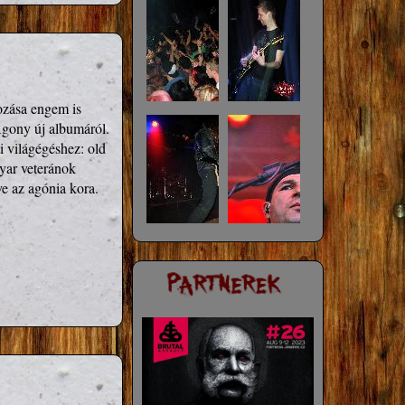
zása engem is 
Agony új albumáról. 
i világégéshez: old 
yar veteránok 
ve az agónia kora.