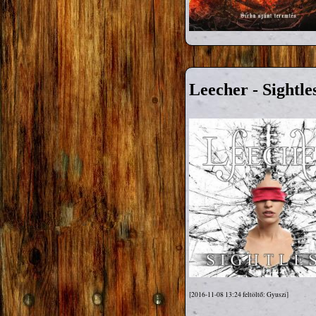
Leecher - Sightle
[2016-11-08 13:24 feltöltő: Gyuszi]