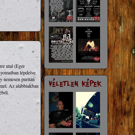
re utal (Eger 
yomaiban lépdelve  
y nemesen puritán 
l. Az alábbiakban 
éből.