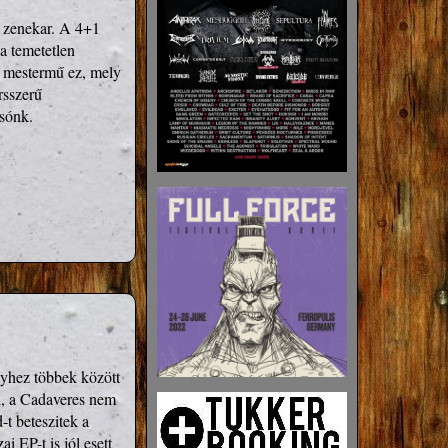
 zenekar. A 4+1 
a temetetlen 
 mestermű ez, mely 
sszerű 
rsónk.
lyhez többek között 
l, a Cadaveres nem 
t beteszitek a 
 EP-t is jól esett 