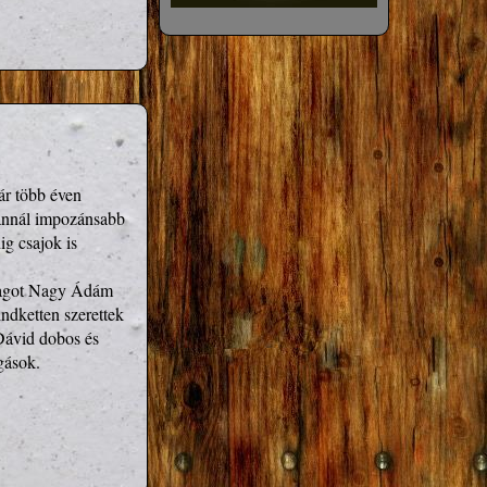
r több éven 
 annál impozánsabb 
g csajok is 
magot Nagy Ádám 
dketten szerettek 
Dávid dobos és 
gások. 