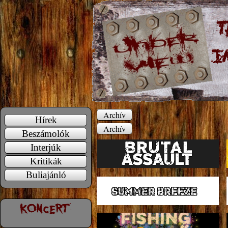
Archív
Hírek
Archív
Beszámolók
Interjúk
Kritikák
Buliajánló