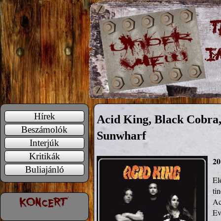
Hírek
Acid King, Black Cobra,
Beszámolók
Sunwharf
Interjúk
Kritikák
20
Buliajánló
El
ti
Ac
Ev