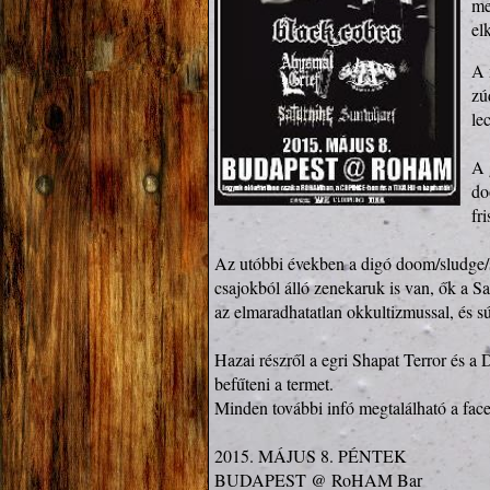
me
A 
zú
le
A 
do
fr
Az utóbbi években a digó doom/sludge/st
csajokból álló zenekaruk is van, ők a S
az elmaradhatatlan okkultizmussal, és sú
Hazai részről a egri Shapat Terror és a 
befűteni a termet.  

Minden további infó megtalálható a face
2015. MÁJUS 8. PÉNTEK

BUDAPEST @ RoHAM Bar
