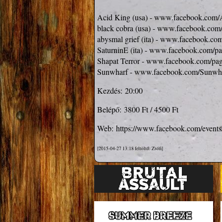
Acid King (usa) - 
www.facebook.com/
black cobra (usa) - 
www.facebook.com/
abysmal grief (ita) - 
www.facebook.com/
SaturninE (ita) - 
www.facebook.com/pa
Shapat Terror - 
www.facebook.com/pag
Sunwharf - 
www.facebook.com/Sunwh
Kezdés:
20:00
Belépő:
3800 Ft / 4500 Ft
Web:
https://www.facebook.com/event
[2015-04-27 13:18 feltöltő: Zsófi]