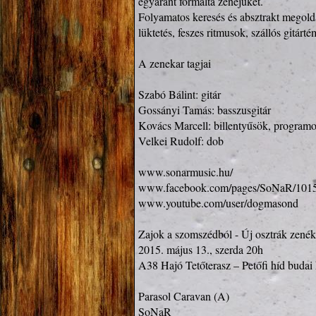
egyaránt formálta zenéjüket.

Folyamatos keresés és absztrakt megoldá
lüktetés, feszes ritmusok, szállós gitár
A zenekar tagjai

Szabó Bálint: gitár

Gossányi Tamás: basszusgitár

Kovács Marcell: billentyűsök, programo
Velkei Rudolf: dob

www.sonarmusic.hu/
www.facebook.com/pages/SoNaR/101
www.youtube.com/user/dogmasond
Zajok a szomszédból - Új osztrák zenék

2015. május 13., szerda 20h

A38 Hajó Tetőterasz – Petőfi híd budai 
Parasol Caravan (A)

SoNaR
