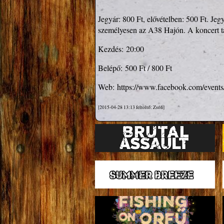
Jegyár: 800 Ft, elővételben: 500 Ft. Je
személyesen az A38 Hajón. A koncert t
Kezdés:
20:00
Belépő:
500 Ft / 800 Ft
Web:
https://www.facebook.com/event
[2015-04-28 13:13 feltöltő: Zsófi]