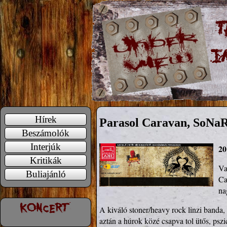
Hírek
Parasol Caravan, SoNa
Beszámolók
Interjúk
20
Kritikák
Va
Buliajánló
Ca
na
A kiváló stoner/heavy rock linzi banda, 
aztán a húrok közé csapva tol ütős, ps