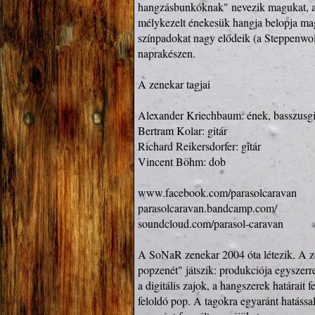
hangzásbunkóknak" nevezik magukat, akik
mélykezelt énekesük hangja belopja magá
színpadokat nagy elődeik (a Steppenwolf
naprakészen. 

A zenekar tagjai

Alexander Kriechbaum: ének, basszusgit
Bertram Kolar: gitár

Richard Reikersdorfer: gitár

Vincent Böhm: dob

www.facebook.com/parasolcaravan
parasolcaravan.bandcamp.com/
soundcloud.com/parasol-caravan
A SoNaR zenekar 2004 óta létezik. A zen
popzenét" játszik: produkciója egyszerre
a digitális zajok, a hangszerek határait 
feloldó pop. A tagokra egyaránt hatással 