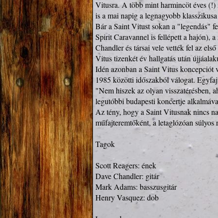
Vitusra. A több mint harmincöt éves (!)
is a mai napig a legnagyobb klasszikusa 
Bár a Saint Vitust sokan a "legendás" fe
Spirit Caravannel is fellépett a hajón), 
Chandler és társai vele vették fel az els
Vitus tizenkét év hallgatás után újjáalak
Idén azonban a Saint Vitus koncepciót vá
1985 közötti időszakból válogat. Egyfajt
"Nem hiszek az olyan visszatérésben, a
legutóbbi budapesti koncertje alkalmáv
Az tény, hogy a Saint Vitusnak nincs n
műfajteremtőként, a letaglózóan súlyos 
Tagok

Scott Reagers: ének

Dave Chandler: gitár

Mark Adams: basszusgitár

Henry Vasquez: dob
