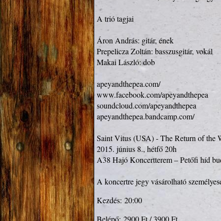
A trió tagjai

Áron András: gitár, ének

Prepelicza Zoltán: basszusgitár, vokál

Makai László: dob

apeyandthepea.com/
www.facebook.com/apeyandthepea
soundcloud.com/apeyandthepea
apeyandthepea.bandcamp.com/
Saint Vitus (USA) - The Return of the
2015. június 8., hétfő 20h

A38 Hajó Koncertterem – Petőfi híd bud
A koncertre jegy vásárolható személye
Kezdés:
20:00
Belépő:
2900 Ft / 3900 Ft