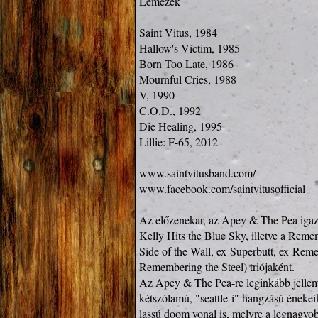
Lemezek

Saint Vitus, 1984

Hallow's Victim, 1985

Born Too Late, 1986

Mournful Cries, 1988

V, 1990

C.O.D., 1992

Die Healing, 1995

Lillie: F-65, 2012

www.saintvitusband.com/
www.facebook.com/saintvitusofficial
Az előzenekar, az Apey & The Pea igazi 
Kelly Hits the Blue Sky, illetve a Reme
Side of the Wall, ex-Superbutt, ex-Reme
Remembering the Steel) triójaként.

Az Apey & The Pea-re leginkább jellemző
kétszólamú, "seattle-i" hangzású énekeik
lassú doom vonal is, melyre a legnagyob