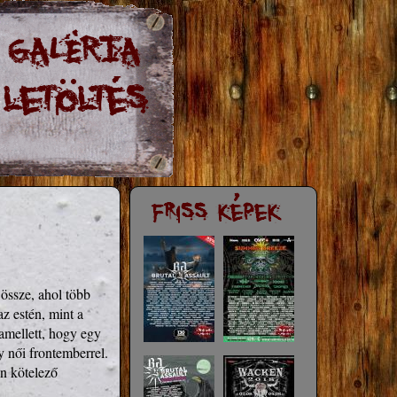
össze, ahol több 
z estén, mint a 
mellett, hogy egy 
 női frontemberrel. 
n kötelező 