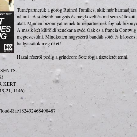
Turnépartnerük a görög Ruined Families, akik már harmadjára f
nálunk. A sötétebb hangzás és megközelítés mit sem változott 
alatt. Minden bizonnyal remek turnépartnernek fognak bizonyul
A másik két külföldi zenekar a svéd Oak és a francia Contwig
megtestesülni. Mindketten nagyszerű bandák sötét és káoszos 
hallgassátok meg őket!

Hazai részről pedig a grindcore Sote fogja tiszteletét tenni.

ENTS:

!

R KERT 

19-21, 1146):

Cloud-Rat/182492468498487