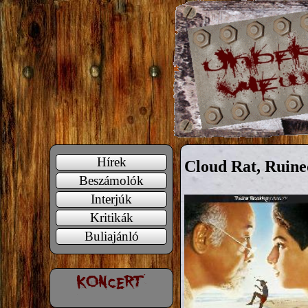
Hírek
Cloud Rat, Ruine
Beszámolók
Interjúk
Kritikák
Buliajánló