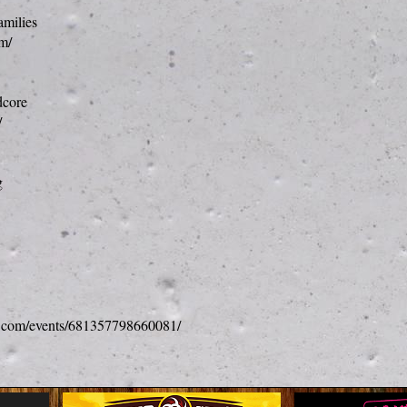
milies
m/
core
/
g
k.com/events/681357798660081/