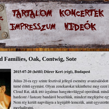
d Families, Oak, Contwig, Sote
2015-07-20 (hétfő)
Dürer Kert (régi), Budapest
Július 20-ra egy szinte fesztivál jellegű esemény avanzsálódott 
turné érinti egymást. Olyan zenekarokat tekinthetsz meg ezen a
Cloud Rat, akik irtó izgalmas hangzásvilággal operálnak minda
hardcore / fastcore bandáról beszélünk, mindezt megfejelve egy
Nem rég került napvilágra a legújabb lemezük, amit egyszerűe
meghallgatni.