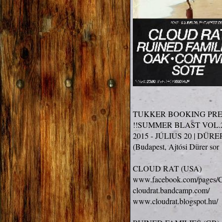
TUKKER BOOKING PRES
!!SUMMER BLAST VOL.2!
2015 - JÚLIUS 20 | DÜRE
(Budapest, Ajtósi Dürer sor 
www.facebook.com/pages/
cloudrat.bandcamp.com/
www.cloudrat.blogspot.hu/