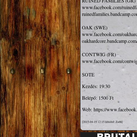
www.facebook.com/ruinedfa
ruinedfamilies.bandcamp.co
www.facebook.com/oakhard
oakhardcore.bandcamp.com
www.facebook.com/contwi
Kezdés:
19:30
Belépő:
1500 Ft
Web:
https://www.faceboo
[2015-04-19 12:15 feltöltő: Zsófi]