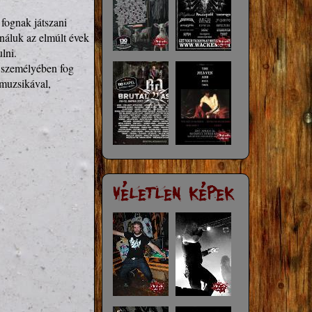
ognak játszani 
náluk az elmúlt évek 
ni.

 személyében fog 
muzsikával, 