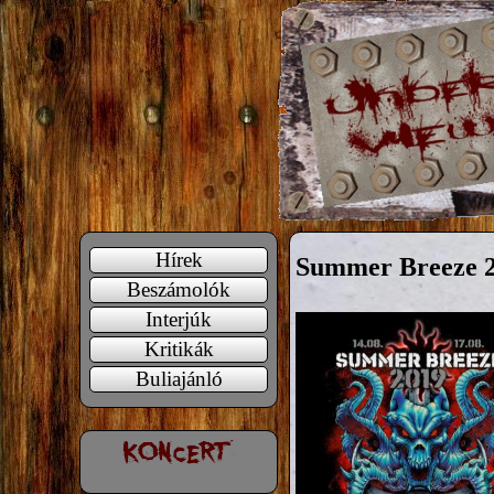
Hírek
Summer Breeze 
Beszámolók
Interjúk
Kritikák
Buliajánló