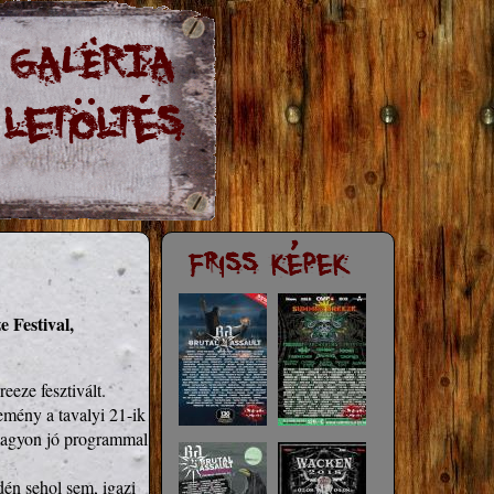
 Festival,
ze fesztivált.

mény a tavalyi 21-ik 
 nagyon jó programmal 
én sehol sem, igazi 