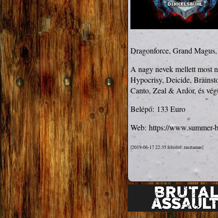
A nagy nevek mellett most n
Hypocrisy, Deicide, Brainst
Canto, Zeal & Ardor, és vég
Belépő:
133 Euro
Web:
https://www.summer-b
[2019-06-17 22:35 feltöltő: rasztamas]