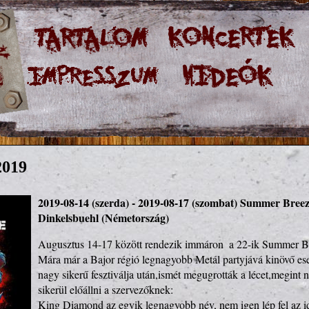
2019
2019-08-14 (szerda) - 2019-08-17 (szombat)
Summer Breeze
Dinkelsbuehl (Németország)
Augusztus 14-17 között rendezik immáron  a 22-ik Summer Bree
Mára már a Bajor régió legnagyobb Metál partyjává kinövő ese
nagy sikerű fesztiválja után,ismét megugrották a lécet,megint
sikerül előállni a szervezőknek:

King Diamond az egyik legnagyobb név, nem igen lép fel az id