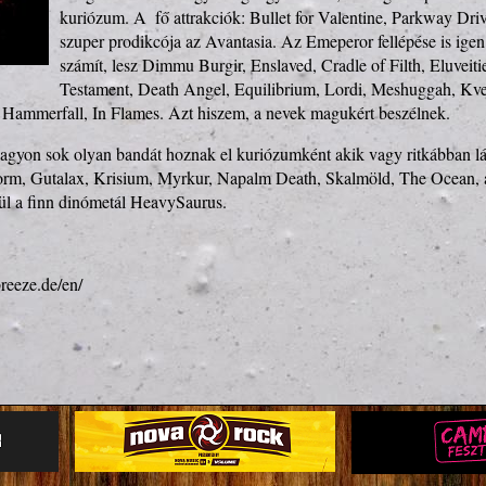
kuriózum. A  fő attrakciók: Bullet for Valentine, Parkway Driv
szuper prodikcója az Avantasia. Az Emeperor fellépése is igen
számít, lesz Dimmu Burgir, Enslaved, Cradle of Filth, Eluveitie
Testament, Death Angel, Equilibrium, Lordi, Meshuggah, Kvel
agyon sok olyan bandát hoznak el kuriózumként akik vagy ritkábban lá
orm, Gutalax, Krisium, Myrkur, Napalm Death, Skalmöld, The Ocean, a
ül a finn dinómetál HeavySaurus.
reeze.de/en/