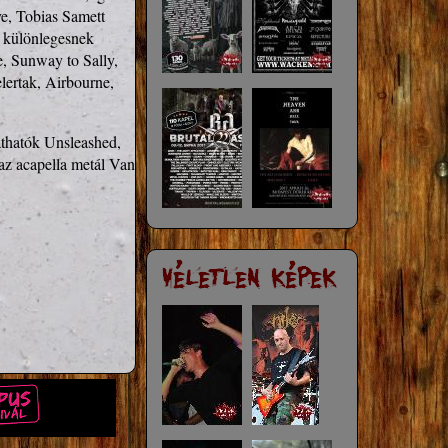
e, Tobias Samett 
 különlegesnek 
, Sunway to Sally, 
ertak, Airbourne, 
thatók Unsleashed, 
z acapella metál Van 