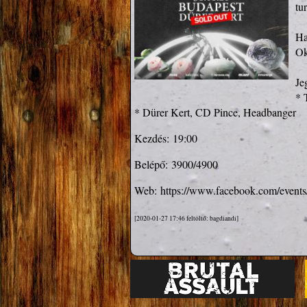
tu
Ha
Ok
Je
* 
* Dürer Kert, CD Pince, Headbanger
Kezdés:
19:00
Belépő:
3900/4900
Web:
https://www.facebook.com/event
[2020-01-27 17:46 feltöltő: bagdiandi]