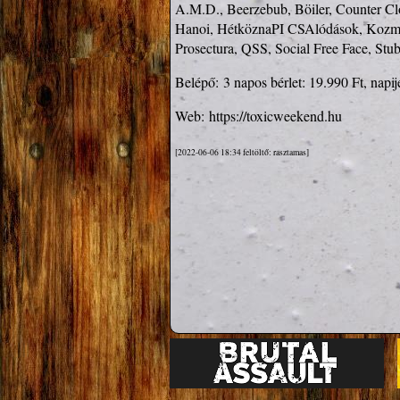
A.M.D., Beerzebub, Böiler, Counter Cl
Hanoi, HétköznaPI CSAlódások, Kozmo
Prosectura, QSS, Social Free Face, Stub
Belépő:
3 napos bérlet: 19.990 Ft, napi
Web:
https://toxicweekend.hu
[2022-06-06 18:34 feltöltő: rasztamas]