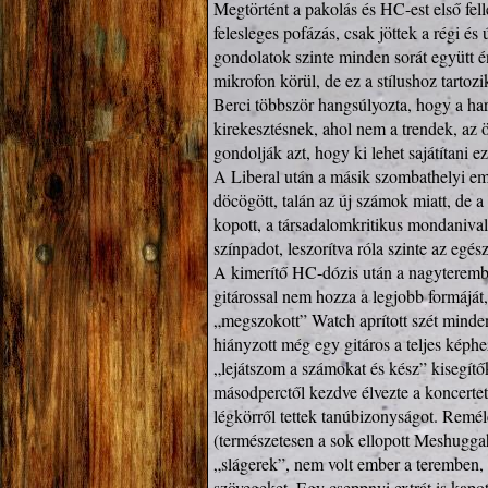
Megtörtént a pakolás és HC-est első fel
felesleges pofázás, csak jöttek a régi é
gondolatok szinte minden sorát együtt é
mikrofon körül, de ez a stílushoz tartozik
Berci többször hangsúlyozta, hogy a hard
kirekesztésnek, ahol nem a trendek, az 
gondolják azt, hogy ki lehet sajátítani ez
A Liberal után a másik szombathelyi embl
döcögött, talán az új számok miatt, de 
kopott, a társadalomkritikus mondanivaló
színpadot, leszorítva róla szinte az egé
A kimerítő HC-dózis után a nagyteremb
gitárossal nem hozza a legjobb formáját,
„megszokott” Watch aprított szét minden
hiányzott még egy gitáros a teljes képh
„lejátszom a számokat és kész” kisegítők
másodperctől kezdve élvezte a koncerte
légkörről tettek tanúbizonyságot. Rem
(természetesen a sok ellopott Meshuggah
„slágerek”, nem volt ember a teremben, 
szövegeket. Egy cseppnyi extrát is kapot