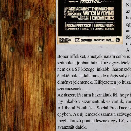
Ni
az
ho
eg
am
fe
ör
A 
stoner riffekkel, amelyek nálam célba is
számokat, jobban húztak az egyes tételek
nem ez a SF közege, inkább „hasonszőrű”
énektémák, a dallamos, de mégis súlyos 
élményt jelentenek. Kifejezetten jó hú
szerencsének.

Az átszerelést arra használtuk fel, hog
így inkább visszamentünk és vártuk, várt
A Liberal Youth és a Social Free Face is 
egyben. Az új lemezek számait, szövege
meghatározó pontjai lesznek egy LY, v
avanzsált dalok. 
