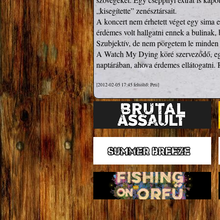
„kisegítette” zenésztársait.

A koncert nem érhetett véget egy sima 
érdemes volt hallgatni ennek a bulinak, 
Szubjektív, de nem pörgetem le minden 
A Watch My Dying köré szerveződő, egé
[2012-02-05 17:45 feltöltő: Peti]