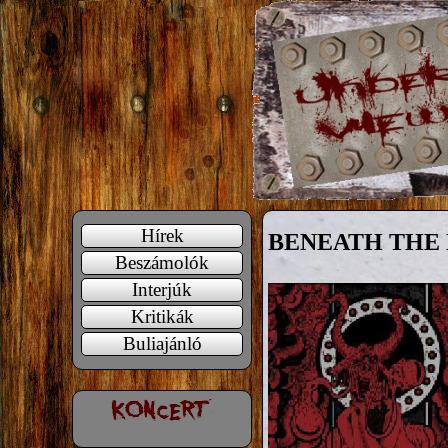
Hírek
BENEATH THE MA
Beszámolók
Interjúk
Kritikák
Buliajánló