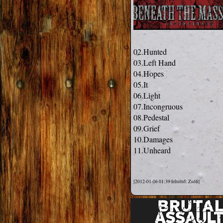
02.Hunted 

03.Left Hand

04.Hopes 

05.It 

06.Light 

07.Incongruous 

08.Pedestal 

09.Grief 

10.Damages 

11.Unheard

[2012-01-06 01:39 feltöltő: Zsófi]