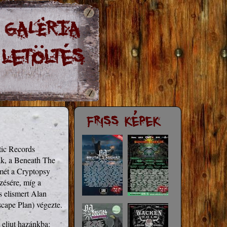
ic Records 
k, a Beneath The 
mét a Cryptopsy 
zésére, míg a 
 elismert Alan 
cape Plan) végezte.
eljut hazánkba: 