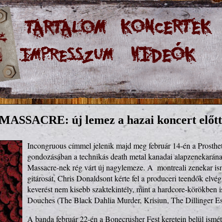
SSACRE: új lemez a hazai koncert előtt
Incongruous címmel jelenik majd meg február 14-én a Prosthet
gondozásában a technikás death metal kanadai alapzenekarána
Massacre-nek rég várt új nagylemeze. A  montreali zenekar is
gitárosát, Chris Donaldsont kérte fel a produceri teendők elvég
keverést nem kisebb szaktekintély, mint a hardcore-körökben is
Douches (The Black Dahlia Murder, Krisiun, The Dillinger Es
A banda február 22-én a Bonecrusher Fest keretein belül ismét 