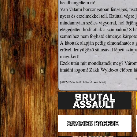
headbangeltem rá!

Van valami borzongatóan fenséges, tiszt
nyers és érzelmekkel teli. Ezúttal végre j
mindannyian széles vigyorral, hol őrjön
elégedetten hódítottak a színpadon! S bá
semmihez nem fogható élménye kárpótolt
A látottak alapján pedig elmondható: a 
erővel, lenyűgöző stílusával lépett színp
magukért!

Ezek után mit mondhatnék még? Várom a 
[2012-07-06 14:01 feltöltő: Wolfheart]