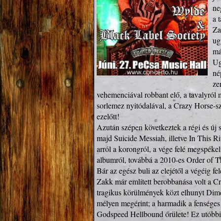
ne
a 
Za
ug
má
Ug
né
ze
vehemenciával robbant elő, a tavalyról m
sorlemez nyitódalával, a Crazy Horse-s
ezelőtt!

Azután szépen következtek a régi és új s
majd Suicide Messiah, illetve In This Riv
arról a korongról, a vége felé megspéke
albumról, továbbá a 2010-es Order of T
Bár az egész buli az elejétől a végéig f
Zakk már említett berobbanása volt a Cr
tragikus körülmények közt elhunyt Dime
mélyen megérint; a harmadik a fenséges g
Godspeed Hellbound őrülete! Ez utóbbi az