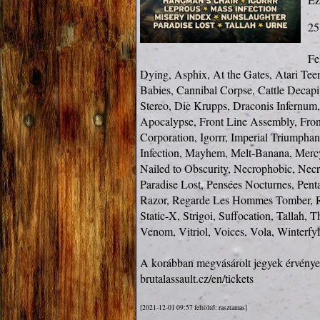
25
Fe
Dying, Asphix, At the Gates, Atari Teen
Babies, Cannibal Corpse, Cattle Decapi
Stereo, Die Krupps, Draconis Infernum
Apocalypse, Front Line Assembly, Fron
Corporation, Igorrr, Imperial Triumpha
Infection, Mayhem, Melt-Banana, Mercy
Nailed to Obscurity, Necrophobic, Necro
Paradise Lost, Pensées Nocturnes, Penta
Razor, Regarde Les Hommes Tomber, Ring
Static-X, Strigoi, Suffocation, Tallah,
Venom, Vitriol, Voices, Vola, Winterfyll
brutalassault.cz/en/tickets
[2021-12-01 09:57 feltöltő: rasztamas]