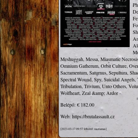
Ph
De
Fe
Fo
Sh
Am
Al
Mu
Meshuggah, Messa, Miasmatic Necrosis,
Omnium Gatherum, Orbit Culture, Overkil
Sacramentum, Saturnus, Sepultura, Shad
Spectral Wound, Spy, Suicidal Angels, 
Tribulation, Trivium, Unto Others, Vol
Wolfheart, Zeal &amp; Ardor
Belépő:
€ 182.00
Web:
https://brutalassault.cz
[2023-03-17 09:57 feltöltő: rasztamas]