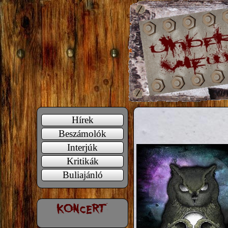
Hírek
Beszámolók
Interjúk
Kritikák
Buliajánló