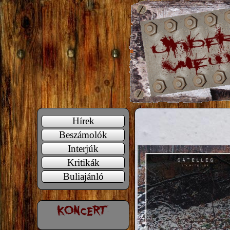
Hírek
Beszámolók
Interjúk
Kritikák
Buliajánló