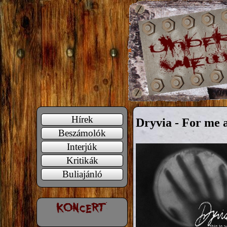
Hírek
Dryvia - For me a
Beszámolók
Interjúk
Kritikák
Buliajánló