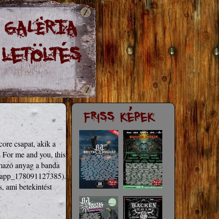
re csapat, akik a 
 For me and you, this 
lmazó anyag a banda 
=app_178091127385
). 
 ami betekintést 