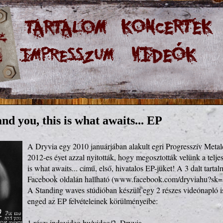
nd you, this is what awaits... EP
A Dryvia egy 2010 januárjában alakult egri Progresszív Metalco
2012-es évet azzal nyitották, hogy megosztották velünk a teljes
is what awaits... című, első, hivatalos EP-jüket! A 3 dalt tarta
Facebook oldalán hallható (
www.facebook.com/dryviahu?sk
A Standing waves stúdióban készült egy 2 részes videónapló is,
enged az EP felvételeinek körülményeibe:

1 rész: 
indavideo.hu/video/2_Dryvia