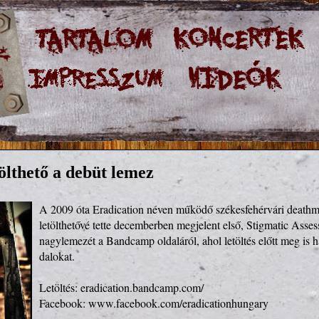
ölthető a debüt lemez
A 2009 óta Eradication néven működő székesfehérvári deathme
letölthetővé tette decemberben megjelent első, Stigmatic Asse
nagylemezét a Bandcamp oldaláról, ahol letöltés előtt meg is hal
dalokat.

Letöltés: 
eradication.bandcamp.com/
Facebook: 
www.facebook.com/eradicationhungary