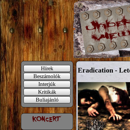
Hírek
Eradication - Let
Beszámolók
Interjúk
Kritikák
Buliajánló