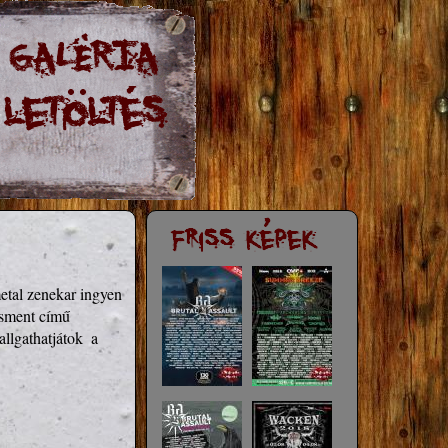
tal zenekar ingyen 
ssment című 
lgathatjátok  a 