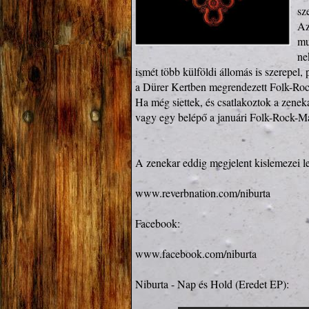
sze
Az
mu
ne
ismét több külföldi állomás is szerepel
a Dürer Kertben megrendezett Folk-Rock-
Ha még siettek, és csatlakoztok a zenek
vagy egy belépő a januári Folk-Rock-Ma
A zenekar eddig megjelent kislemezei let
www.reverbnation.com/niburta
Facebook:

www.facebook.com/niburta
Niburta - Nap és Hold (Eredet EP):
