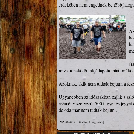
érdekében nem engednek be több látogat
Az
ho
ha
me
Bá
mivel a bekötőutak állapota miatt műkö
Azoknak, akik nem tudtak bejutni a fesztiv
Ugyanebben az időszakban zajlik a szlov
esemény szervezői 500 ingyenes jegyet a
de oda már nem tudtak bejutni.
[2023-08-03 21:00 feltöltő: bagdiandi]