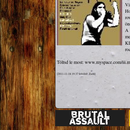
Vi
Ho
ro
ön
A 
me
KL
roc
Töltsd le most: 
www.myspace.com/iii.m
[2011-11-18 19:37 feltöltő: Zsófi]