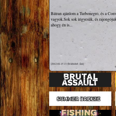
Bátran ajánlom a Turbonegro, és a Conv
vagyok.Sok sok irigyesük, és rajongójuk
ahogy én is... 

[2012-01-15 15:48 feltöltő: Ádi]