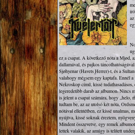
me
ír
az
eg
No
ug
ez a csapat. A következő nóta a Mjød, az
dallamával, és pajkos táncolhatóságával.
Sjøhyenar (Havets Herrer)-t, és a Sultans
valahogy mégsem egy kaptafa. Ennél a po
Nekroskop című, kissé tudathasadásos, é
legeredetibb darab az albumon. Nincs meg
is jelent a csapat számára, hogy „helo, 
tudtam be, az az utolsó két nóta, Ordsme
nótával ellentétben, ez kissé unalmas, mo
nyújtva, kissé soknak éreztem, nyögveny
Mindent összevetve, egy remek albumot 
lettek valakik, az amúgy is telített under