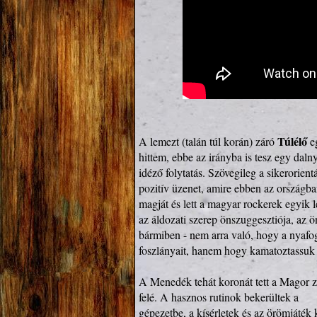
Túlélő
A lemezt (talán túl korán) záró 
 e
hittem, ebbe az irányba is tesz egy dal
idéző folytatás. Szövegileg a sikerorient
pozitív üzenet, amire ebben az országban
magját és lett a magyar rockerek egyik 
az áldozati szerep önszuggesztiója, az 
bármiben - nem arra való, hogy a nyafog
foszlányait, hanem hogy kamatoztassuk 
A Menedék tehát koronát tett a Magor ze
felé. A hasznos rutinok bekerültek a

gépezetbe, a kísérletek és az örömjáték 