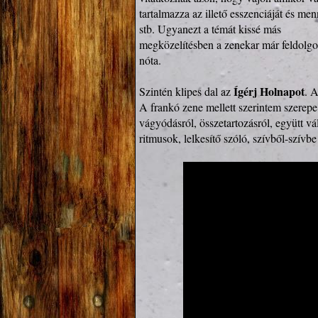
tartalmazza az illető esszenciáját és men
stb. Ugyanezt a témát kissé más

megközelítésben a zenekar már feldolgo
nóta.

Ígérj Holnapot
Szintén klipes dal az 
. A
A frankó zene mellett szerintem szerepe
vágyódásról, összetartozásról, együtt vál
ritmusok, lelkesítő szóló, szívből-szívbe 