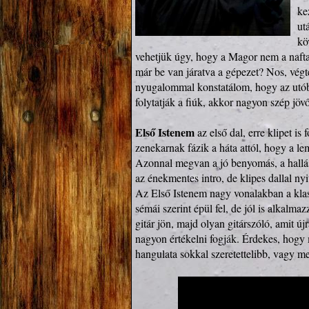
ke
ut
kö
vehetjük úgy, hogy a Magor nem a nafta 9
már be van járatva a gépezet? Nos, végte
nyugalommal konstatálom, hogy az utóbbi
folytatják a fiúk, akkor nagyon szép jövő á
Első Istenem
 az első dal, erre klipet i
zenekarnak fázik a háta attól, hogy a le
Azonnal megvan a jó benyomás, a hallás-
az énekmentes intro, de klipes dallal nyit
Az Első Istenem nagy vonalakban a klass
sémái szerint épül fel, de jól is alkalma
gitár jön, majd olyan gitárszóló, amit új
nagyon értékelni fogják. Érdekes, hogy 
hangulata sokkal szeretettelibb, vagy m