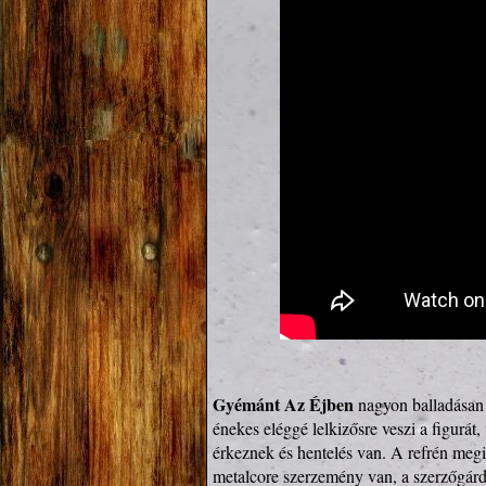
Gyémánt Az Éjben
 nagyon balladásan 
énekes eléggé lelkizősre veszi a figurát,
érkeznek és hentelés van. A refrén megi
metalcore szerzemény van, a szerzőgárd