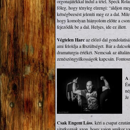
orgonajátékkal indul a tétel. Speck Rola
főleg, hogy tényleg elzengi: “áldjon meg
kétségbeesést jeleníti meg ez a dal. Mile
hogy komolyan hiányolom előtte a csontr
fejeződik be a dal. Helyes, ide ez illett.

Végtelen Harc
 az előző dal gondolatiság
ami feloldja a feszültséget. Bár a dalcsok
dramaturgia értékét. Nemcsak az általáno
zenészöngyilkosságok kapcsán. Fontosnak
A 
Én
né
Je
Csak Engem Láss
, kéri a csapat ezut
vitatkoznak azon, hogy vajon amikor va