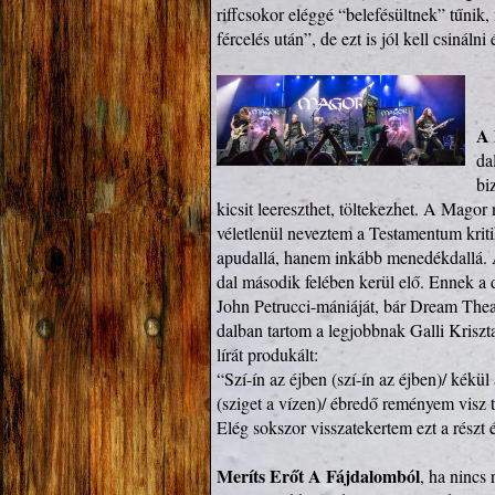
riffcsokor eléggé “belefésültnek” tűnik
fércelés után”, de ezt is jól kell csinál
A
da
bi
kicsit leereszthet, töltekezhet. A Magor 
véletlenül neveztem a Testamentum krit
apudallá, hanem inkább menedékdallá. A
dal második felében kerül elő. Ennek a 
John Petrucci-mániáját, bár Dream Thea
dalban tartom a legjobbnak Galli Krisz
lírát produkált:

“Szí-ín az éjben (szí-ín az éjben)/ kékül
(sziget a vízen)/ ébredő reményem visz t
Elég sokszor visszatekertem ezt a részt és
Meríts Erőt A Fájdalomból
, ha nincs