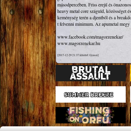
másodpercében. Friss erejű és önazonos

heavy metal core száguld, közösséget és
keménység terén a djentből és a breakdo
t felvenni minimum. Az apumetal megy 
www.facebook.com/magorzenekar/
www.magorzenekar.hu
[2017-12-29 21:37 feltöltő: Gyuszi]