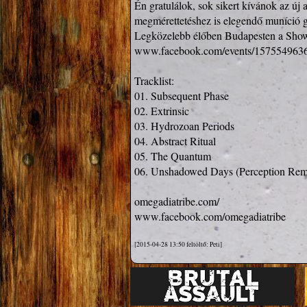
Én gratulálok, sok sikert kívánok az ú
megmérettetéshez is elegendő muníció gyű
www.facebook.com/events/157554963
Tracklist:

01. Subsequent Phase

02. Extrinsic

03. Hydrozoan Periods

04. Abstract Ritual

05. The Quantum

06. Unshadowed Days (Perception Remi
omegadiatribe.com/
www.facebook.com/omegadiatribe
[2015-04-28 13:50 feltöltő: Peti]