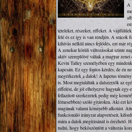
A 
me
al
em
tételeket, részeket, riffeket. A vájtfülű
felé és ez így is van rendjén. A srácok f
kihívás nélkül nincs fejlődés, ezt már rég
A zenekar körüli változásokat szinte napr
aktív szereplőivé váltak a magyar zenei 
Kevin Talley személyében egy mindenki 
kapcsán. Ez egy fontos kérdés, de én ne
megérkeztek a dalok! A Iapetus töménys
is. Most megtalálták a dalszerzők az egé
riffelést, de jól elhelyezve hagytak egy-
fellazított szerkezetek pedig még kemény
fémesebben) szóló gitárokra. Aki ezt kö
magának valami könnyebb alkotást. Attól 
funkcionáló irányzat alapvetéseit, kiford
mára a dalok megírásánál is érezhető. H
tudni, hogy beköszöntött a változás kora.