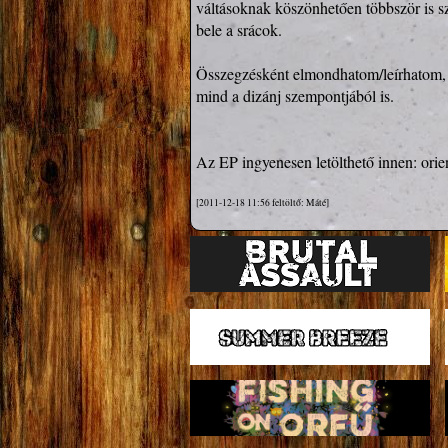
váltásoknak köszönhetően többször is sz
bele a srácok.

Összegzésként elmondhatom/leírhatom, ho
mind a dizánj szempontjából is. 

Az EP ingyenesen letölthető innen: 
orie
[2011-12-18 11:56 feltöltő: Máté]