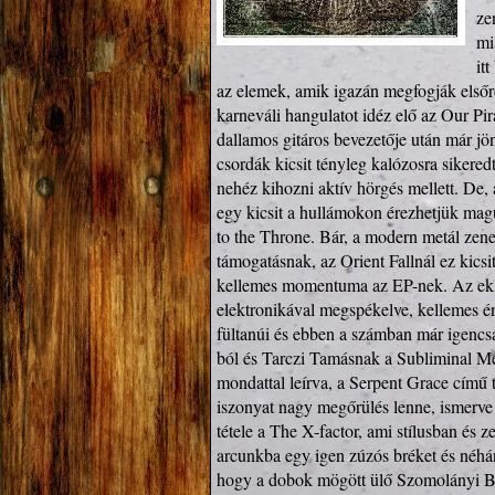
ze
mi
it
az elemek, amik igazán megfogják elsőre 
karneváli hangulatot idéz elő az Our Pir
dallamos gitáros bevezetője után már jö
csordák kicsit tényleg kalózosra sikered
nehéz kihozni aktív hörgés mellett. De,
egy kicsit a hullámokon érezhetjük magu
to the Throne. Bár, a modern metál zene
támogatásnak, az Orient Fallnál ez kicsi
kellemes momentuma az EP-nek. Az ekle
elektronikával megspékelve, kellemes én
fültanúi és ebben a számban már igencs
ból és Tarczi Tamásnak a Subliminal Mer
mondattal leírva, a Serpent Grace című 
iszonyat nagy megőrülés lenne, ismerve
tétele a The X-factor, ami stílusban és z
arcunkba egy igen zúzós bréket és néhá
hogy a dobok mögött ülő Szomolányi Bal