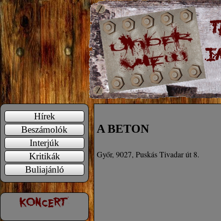
Hírek
A BETON
Beszámolók
Interjúk
Győr, 9027, Puskás Tivadar út 8.
Kritikák
Buliajánló