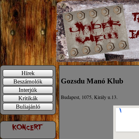
Hírek
Gozsdu Manó Klub
Beszámolók
Interjúk
Budapest, 1075, Király u.13.
Kritikák
Buliajánló