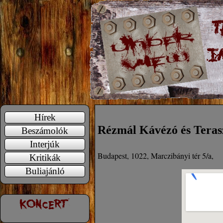
Hírek
Rézmál Kávézó és Teras
Beszámolók
Interjúk
Budapest, 1022, Marczibányi tér 5/a,
Kritikák
Buliajánló