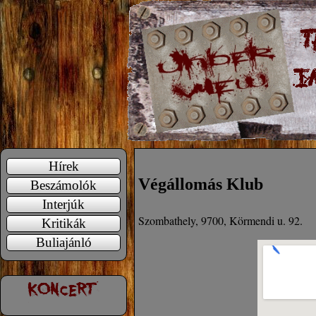
Hírek
Végállomás Klub
Beszámolók
Interjúk
Szombathely, 9700, Körmendi u. 92.
Kritikák
Buliajánló