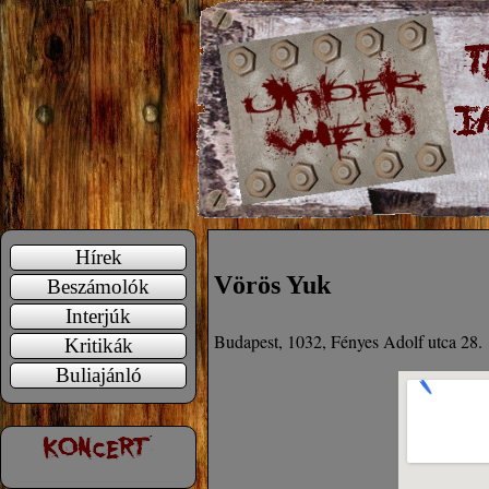
Hírek
Vörös Yuk
Beszámolók
Interjúk
Budapest, 1032, Fényes Adolf utca 28.
Kritikák
Buliajánló