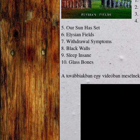
2.
3.
4.
5. Our Sun Has Set

6. Elysian Fields

7. Withdrawal Symptoms

8. Black Walls

9. Sleep Insane

10. Glass Bones

A továbbiakban egy videóban mesélnek 