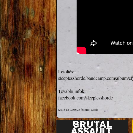
sleeplesshorde.bandcamp.com/album/ely
facebook.com/sleeplesshorde
[2015-12-02 05:23 feltöltő: Zsófi]