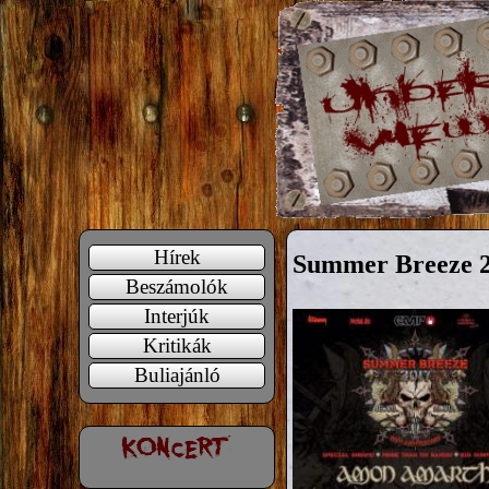
Hírek
Summer Breeze 
Beszámolók
Interjúk
Kritikák
Buliajánló