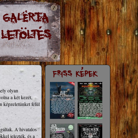
ely olyan 
olna a két kezét, 
képzeletünket felül 