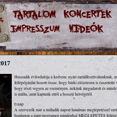
2017
Huszadik évfordulója a kedvenc nyári metálfesztiválunknak, m
fellépőgárdát hozott össze, hogy bárki előzetesen is összetette v
hogy részt vegyen az eseményen. nekünk megadatott és minden 
is múlta, amit kaptunk ettől a hosszú hétvégétől.
0.nap
A szervezők már a nulladik napon hatalmas meglepetéssel szolgáltak. A hivatalos honlapon a napi programot mindenhol MEGLEPETÉS fellépőkkel jelezték, és a helyszínen kaptuk meg a napi menetrendet. Azt hiszem mindenki dobott egy hátast, gyakorlatilag headliner fellépő listát kaptunk. Ámen
A másik nagy meglepetés, hogy átszervezték a színpadokat. A T-Stage kinőtte a sátor színpad státuszát, a tavalyi Pain színpad költözött a helyére, így nagyszínpaddá változott, ami már hatalmas szabadtérrel rendelkezik. Nem csodálom, hogy meglépték, amilyen fellépőlista volt nem fértünk volna el a sátorban, még így is néha szűkös volt a hely, annyian voltunk. Kapott egy szuper óriás kivetítőt is.
Born From Pain: Hardcore rajongók körében legendának számító banda, igazi old-school hardcore metálja letépte az arcunkat. Nem tudom, hogy hogyan csinálják ezek a régi HC bandák, de egy hatalmas szabadtéri fesztiválon is fergeteges klub-buli hangulatot tudnak teremteni, ahol minden rajongó vagy csak kíváncsiskodó egyformán vigyorogva jól érzi magát.
Amon Amarth: Az este csúcsfellépője számunka. Tanakodtunk előtte, hogy vajon mi lesz, hiszen másnap is felléptek a nagyszínpadon. Hamarosan megkaptuk a választ a kérdéseinkre. Igazi régi dalokat, múltba visszarepülős műsort kaptunk. Vikinghajós színpadkép, hidegrázós látvány, viking harcosok. Múltidézés volt a javából,a régi keményvonalas death metalos nagy klasszikusok kerültek terítékre, olyan érzése volt az embernek, mintha visszacsöppent volna a zenekar (h)őskorába. Még a színpadi fények is azt idézték, mintha egy régi filmet néznénk. Jó volt hallgatni a Death In Fire-t, Asatort és a réges-rég hallott kedvenceket. A közönség teljesen megvadult. Volt a földön ülve tömeges evezés, elképesztő látvány volt. A csapat jött, látott, győzött és a végén a Fővikingünk bejelentette, hogy a vikinghajós díszletet a fesztiválnak ajándékozzák.
Powerwolf: Félelmetesen jól működnek élőben, jól felépítették magukat. Profi előadásmód, Attila Dorn tenyeréből eszik a közönség, mellette énekesünknek nagyon jó a hangja is ehhez a stílushoz. A zene igazán belemászik a füledbe, tudod, hogy hallottad már valahol, mégis egyedi megoldásokkal színesítik. A dallamok és a refrének tökéletesen el vannak találva. Igazi vérprofi csapat, mindig élvezetes műsorral.
1.nap
Firkin: hazánk fiai és lánya produkciójára a korai időpont ellenére is sokan voltak kíváncsiak. Az utánuk lévő két produkción sokkal kevesebben voltak a színpad előtt. Ezt a jó kis ír-punk-kocsma rockot magas színvonalon és elég autentikus módon adják elő. ezért megérdemelnek minden figyelmet. Nagyon jók voltak, a közönség egyszerűen kajálta őket. Ez azért büszkeséggel tölti el az ember szívét.

 Ez után pedig kíváncsian vártuk, hogy az idén még izmosabbra duzzasztott nagyszínpadon hogyan oldják meg az eddig két pódiumot megosztott programok gyors átszerelését. Ilyet még nem láttunk fesztiválon, már előző este is találgattunk, hogy hogyan fogják  csinálni. Arra tippeltünk, hogy forgószínpad lesz, és lássunk csodát igazunk lett. Amikor vége lett a Firkin produkciójának, szépen elkezdett forogni a színpad belső tere, mint egy modern színházban, és megjelent a következő zenekar kompletten összerakott cucca, színpadképe, hangosítással együtt belőve, ezúton is gratulálunk a szervezőknek.
Obituary: floridai ős death. Ezzel a csapattal és a Death-el szerettem meg ezt a műfajt még a 90-es években. Számomra minden koncertjük az időutazás. Amikor belecsapnak a húrokba és megszólal az a jellegzetes hang, mintha egy időkapszulából lépnének elő, mint régen. A hosszú hajak, a hangzás, egyszerűen sosem lehet megunni. Most is vérprofi műsort adtak, látszik, hogy náluk ez egy igazi örömzenélés. Mindenkinek ajánlom ezt a középtempós, de iszonyat erősen húzós metált. Mélyen a zsigereinkre ható riffjeikkel minden fémzenerajongót bólogatásra késztető muzsikájukkal mindig elvarázsolnak. Mindenki nézze meg őket, ha teheti. igazi legendák.
Long Distance Calling: Egy kis délutáni varázslat. nemrég ismertem meg őket, de elsőre betaláltak. Amorphis, korai Anathema, Opeth és egyéb elszállós varázs zenékhez tudnám hasonlítani a muzsikájukat. A második szám után az előbb említett híres bandák által kiváltott hatások értek el, egyszerűen az embert felkapja a zene és az ismeretlen magasságokba emeli a lelket. Belső spirituális utazás, ahonnan nehezen tér vissza az ember. ez most is így történt, a műsor végén álltam csak, hogy ennyi és vége?...ebből még kell.
Devin Towsend Project: A kanadai varázsló. Az első nehéz választás következett. Két különleges koncert között kellett választani, Moonspell akusztikus vagy Devin mester. Én az utóbbit választottam. Az ő figurája megkerülhetetlen a mai zenei életben. igazi őrült zseni, a metál zenének teljesen kitolja a határait, modern, sokszor táncolható zenei elemeket épít bele a produkcióba, aztán hirtelen élesváltásokkal az arcunkba tolja a szigorú, kőkemény metált. Elég megosztó figura, vagy imádják, vagy utálják. profi zenészekkel, összeszokott csapattal jön már évek óta, csak vigyorogni látni a zenészeket, egy igazi örömzenélés ez, pedig nagyon komoly dolgokat játszanak. A főnök meg hol grimaszol szigorúan, hol teli szájjal mosolyog a számok között pedig eszméletlen humorával szórakoztatja a közönséget. Közben pedig múlik az idő, észre sem veszed, beszippant az egész. A korona ékszere, lassan már állandó vendég Anneke, aki csodálatos hangjával, mosolyával, kisugárzásával abszolút beleillik ebbe a csodavilágba. Aztán csak arra eszmélsz, hogy az utolsó szám, a varázslatnak vége és te csak ott állsz és még benne vagy, és még benne is maradnál jó sokáig.
Nile: metál Egyiptom dallamaival. Igazi, egyedi ízű, technikás death metal. Az egyiptomi témájú szövegekkel, és egyiptomi ihletésű zenei motívumok belecsempészésével váltak egyedivé. Énekes fronton történt tagcsere után kíváncsi voltam, hogy mennyire változik az egész produkció karaktere. Nem változott semmit, még mindig az őstagok hörgése a domináns, az új énekes azt hozza, amit az elődje. itt érdemes megjegyezni, hogy az ilyen durva zenét sem kell keménykedve előadni, hőseink gyakorlatilag végig vigyorogták a koncertet. A harmadik számnál beütött a zenei varázs, szépen végig bólogattuk a showt. ez a nap ilyen zenei varázslatból varázslatba történő lelki utazás, és még koránt sem volt vége.

Amon Amarth: A vikingek visszajövetele. A tegnapi showt lehet-e überelni? – tettük fel a kérdést. Hát igen, lehetett. teljesen más színpadkép, vikingsisak a színpad közepén, sárkány hátul, szóval készültek a svéd barátaink, hogy ismét lenyűgözzék a nagyérdeműt. Ez a műsor főleg az idei turné programjára épült, persze megspékelve a tegnapi napon kimaradt régi nagy slágerekkel. Ügyesen kombináltak, nem volt egy szám sem, ami tegnap elhangzott volna. Az új számok dallamosságát én nagyon szeretem, sokkal változatosabb tőle a produkció, nem ül le, végig hasít. Mint már említettem, őket nagyon kedveli a német közönség, a koncerten végig együtt lélegzik a zenekarral a vikinghordává változott tömeg. Végig éneklik a számokat, még a gitárszólókat is nagy átéléssel énekli mindenki. Egy tökéletes harci gépezet, professzionális show, minden tökéletes. Ez mindig olyan, mintha az ember tényleg visszamenne és hódítana velük. Futás, letarolni mindent és megünnepelni a győzelmet a Raise Your Horns-al. Letaroltak minket is.
Wardruna: ősi viking dallamok szárnyán. Aki látta a Vikingek sorozatot, annak talán felsejlik, hogy ők csinálták a zenéjét javarészt. Ezt az ősi hatású, igazi ösztönökre ható zenét ez a formáció úgy adja elő azokkal a népi hangszerekkel, hogy aki fogékony erre, szinte pillanatok alatt a hatása alá kerül. Ahogy megszólal az ősi varázslat, erre tökéletes északi régmúltból derengő dallamok, szinte sámáni témák, férfi és női énekkel váltogatva. Régi bőrdobok ritmikus hanga egyszerűen átrepít egy ősi világba, ahol még a természet erői és Odin a mindenség atyja uralta a világot. A színpad fényei is ezt tükrözik, sejtelmes, teljesen minimál megvilágítás, itt a zene a lényeg. Ahogy már írtam ma ámulatból ámulatba esés volt. Nekem ez a zene egy spirituális utazás volt. Becsuktam a szemem és már nem voltam ebben a világban, láttam ősi tájak vadságát, gyönyörű vízesések zabolátlan erejét, repültem a szélben fjordok felett. Ez a zene egyszerűen ott és akkor maga volt a csoda.
2.nap
Battle Beast: délután tökéletes felvezetése ez a finn banda. Zenéjüket úgy tudnám definiálni, hogy ilyen rockos, dallamorientált, néhol popzenébe átmenő, könnyed muzsika, a megszokott finn minőségben. A fő húzója a csapatnak ez a démonnak öltözött énekeslány, akinek akkora dög van a hangjában, hogy elviszi a produkciót a hátán. nekem bejönnek, mindig megnézem őket.
Cellar Darling: Három volt Eluveitie tag saját csapata. Láttam tőlük pár klipes nótát, bizakodva álltam hozzájuk. Jó volt az egész, működött szépen, de számomra már a felétől unalomba fulladt. nem volt túl változatos. Jó z irány, talán pár év és kiforrja magát a dolog.
Epica: Hollandia legszebb szépsége és szörnyetegei. Délutáni időt kapnak mindig, így az elején még álmos közönséget be kellett melegíteni. Simone ma is csodaszép énekes, a sminkje is gyönyörű, szemhéja olyan mintha tükör lenne. Hangja az utóbbi években rengeteget fejlődött, már minden tartományban magabiztos és megfelelő hangerővel minden hangot tökéletesen hoz. Az a vörös hajzuhatag, a kisugárzás, a megtestesült női énekesideál. Mark brutális hajókürt szerű hörgései adják a tökéletes kontrasztot Simone angyali énekléséhez, és hát maga a zene dallamos, mégis igazán metálosan horzsoló riffjei egyszerűen telitalálat. Amit a színpadon művelnek, az igazi örömzene, egyszerre szórakoztatják a közönséget és végig megy az egymással való marháskodás. Mindenki egy külön egyéniség, de itt még rátessznek egy csavart, mert szintetizátorosuk egy külön sínpályán száguldozik a színpad egyik oldalából a másikba. Aztán egy különleges ívű hordozható szintivel bodysurf-özik a közönségben. Annyira profik, mégis emberiek, lemezről 