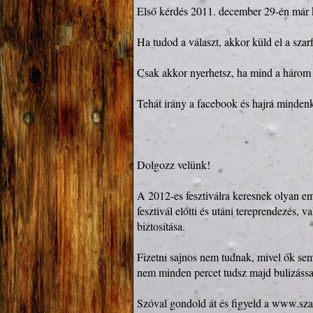
Első kérdés 2011. december 29-én már ki
Ha tudod a választ, akkor küld el a szar
Csak akkor nyerhetsz, ha mind a három 
Tehát irány a facebook és hajrá mindenk
Dolgozz velünk!

A 2012-es fesztiválra keresnek olyan em
fesztivál előtti és utáni tereprendezés, v
biztosítása.

Fizetni sajnos nem tudnak, mivel ők sem
nem minden percet tudsz majd bulizással 
Szóval gondold át és figyeld a 
www.szar