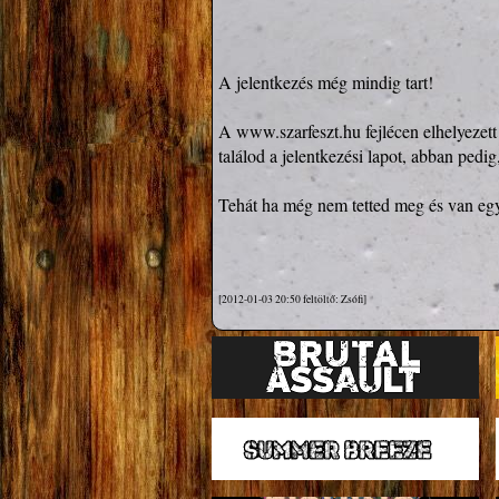
A jelentkezés még mindig tart!

A 
www.szarfeszt.hu
 fejlécen elhelyezet
találod a jelentkezési lapot, abban pedig,
Tehát ha még nem tetted meg és van egy 
[2012-01-03 20:50 feltöltő: Zsófi]