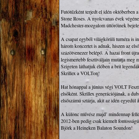
Futótűzként terjedt el idén októberben a 
Stone Roses. A nyolcvanas évek végének 
Madchester-mozgalom úttörőinek bejelent
A csapat egyből világkörüli turnéra is i
három koncertet is adnak, hiszen az első
százötvenezer belépő. A hazai front újra
legismertebb fesztiváljain mutatja meg m
Szigeten láthatjuk élőben a brit legendáka
Skrillex a VOLTon!

Hat hónappal a június végi VOLT Fesztivá
elsőként. Skrillex generációjának, a dub
elsőszámú sztárja, akit az idén egyedül
A különc művész majd’ mindennap fellép
2012-ben pedig csak kiemelt fontosságú 
Björk a Heineken Balaton Soundon!
