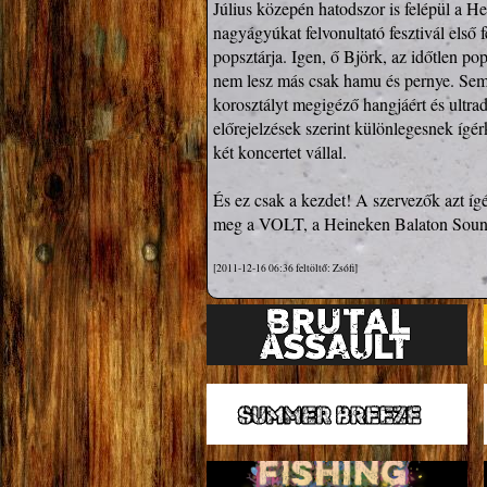
Július közepén hatodszor is felépül a H
nagyágyúkat felvonultató fesztivál első 
popsztárja. Igen, ő Björk, az időtlen po
nem lesz más csak hamu és pernye. Semmi
korosztályt megigéző hangjáért és ultrad
előrejelzések szerint különlegesnek ígé
két koncertet vállal.

És ez csak a kezdet! A szervezők azt íg
meg a VOLT, a Heineken Balaton Sound 
[2011-12-16 06:36 feltöltő: Zsófi]