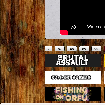
«
87
88
89
90