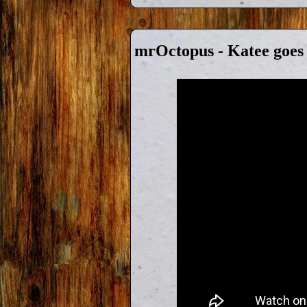
mrOctopus - Katee goes