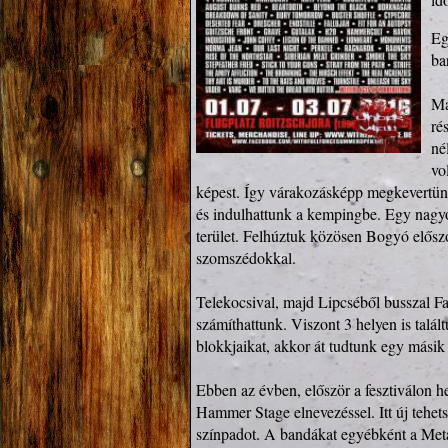
Eg
ba
Má
ré
né
vo
képest. Így várakozásképp megkevertünk a
és indulhattunk a kempingbe. Egy nagyob
terület. Felhúztuk közösen Bogyó előszo
szomszédokkal.

Telekocsival, majd Lipcséből busszal Fa
számíthattunk. Viszont 3 helyen is talá
blokkjaikat, akkor át tudtunk egy másik 
Ebben az évben, először a fesztiválon h
Hammer Stage elnevezéssel. Itt új tehet
színpadot. A bandákat egyébként a Meta