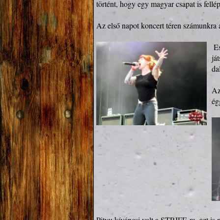
történt, hogy egy magyar csapat is fellé
Az első napot koncert téren számunkra
 E
já
da
Az
ég
Pityu kíváncsi volt a STRIFE-ra, azt is