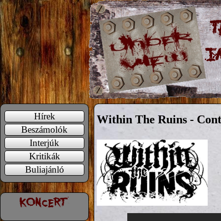
Hírek
Within The Ruins - Cont
Beszámolók
Interjúk
Kritikák
Buliajánló