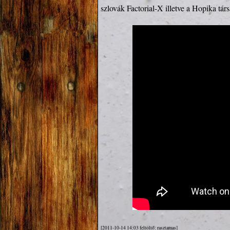
szlovák Factorial-X illetve a Hopika tár
[2011-10-14 14:03 feltöltő: rasztamas]