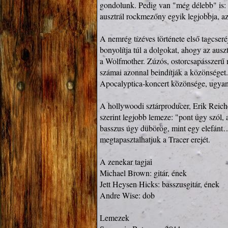
gondolunk. Pedig van "még délebb" is: 
ausztrál rockmezőny egyik legjobbja, az
A nemrég tízéves története első tagcser
bonyolítja túl a dolgokat, ahogy az aus
a Wolfmother. Zúzós, ostorcsapásszerű ri
számai azonnal beindítják a közönséget.
Apocalyptica-koncert közönsége, ugyanis 
A hollywoodi sztárproducer, Erik Reiche
szerint legjobb lemeze: "pont úgy szól, a
basszus úgy dübörög, mint egy elefánt…
megtapasztalhatjuk a Tracer erejét.

A zenekar tagjai

Michael Brown: gitár, ének

Jett Heysen Hicks: basszusgitár, ének

Andre Wise: dob

Lemezek
