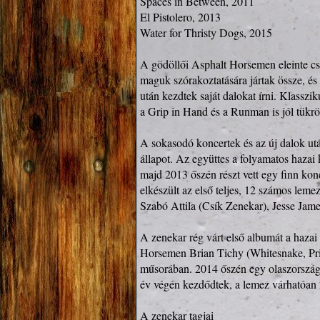
Spaces in Between, 2011

El Pistolero, 2013

Water for Thristy Dogs, 2015

A gödöllői Asphalt Horsemen eleinte cs
maguk szórakoztatására jártak össze, é
után kezdtek saját dalokat írni. Klasszi
a Grip in Hand és a Runman is jól tükröz
A sokasodó koncertek és az új dalok utá
állapot. Az együttes a folyamatos hazai
majd 2013 őszén részt vett egy finn ko
elkészült az első teljes, 12 számos lem
Szabó Attila (Csík Zenekar), Jesse Ja
A zenekar rég várt első albumát a hazai 
Horsemen Brian Tichy (Whitesnake, Prid
műsorában. 2014 őszén egy olaszországi
év végén kezdődtek, a lemez várhatóan 
A zenekar tagjai
