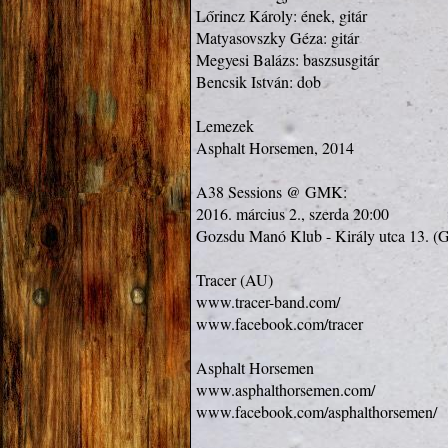
Lőrincz Károly: ének, gitár

Matyasovszky Géza: gitár

Megyesi Balázs: baszsusgitár

Bencsik István: dob

Lemezek

Asphalt Horsemen, 2014

A38 Sessions @ GMK:

2016. március 2., szerda 20:00

Gozsdu Manó Klub - Király utca 13. (G
www.tracer-band.com/
www.facebook.com/tracer
www.asphalthorsemen.com/
www.facebook.com/asphalthorsemen/