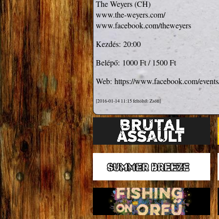
www.the-weyers.com/
www.facebook.com/theweyers
Kezdés:
20:00
Belépő:
1000 Ft / 1500 Ft
Web:
https://www.facebook.com/event
[2016-01-14 11:15 feltöltő: Zsófi]