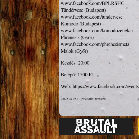
www.facebook.com/BPLRSHC
www.facebook.com/tundervese
www.facebook.com/komodozenekar
www.facebook.com/phrenesismetal
Malok (Győr)
Kezdés:
20:00
Belépő:
1500 Ft
Web:
https://www.facebook.com/even
[2022-08-02 21:09 feltöltő: rasztamas]