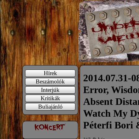
Hírek
2014.07.31-0
Beszámolók
Error, Wisdo
Interjúk
Kritikák
Absent Dista
Buliajánló
Watch My Dyi
Péterfi Bori