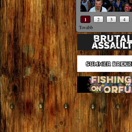
1
2
3
4
Tovább