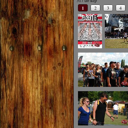
317 db kép
1
2
3
4