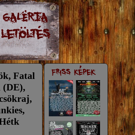
ök, Fatal
 (DE),
csökraj,
nkies,
 Hétk