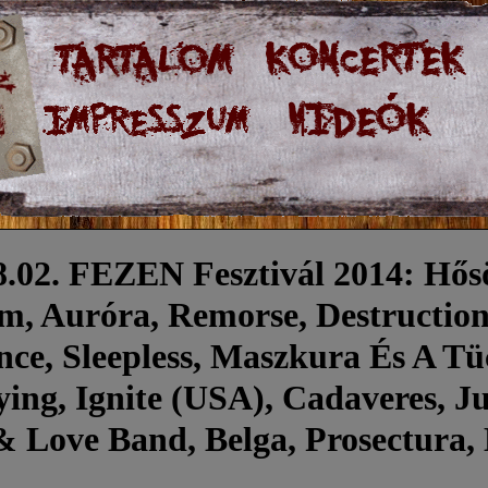
8.02. FEZEN Fesztivál 2014: Hős
m, Auróra, Remorse, Destruction
nce, Sleepless, Maszkura És A Tü
ng, Ignite (USA), Cadaveres, Ju
 & Love Band, Belga, Prosectura,