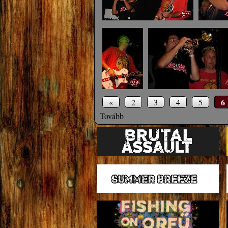
6
«
2
3
4
5
Tovább