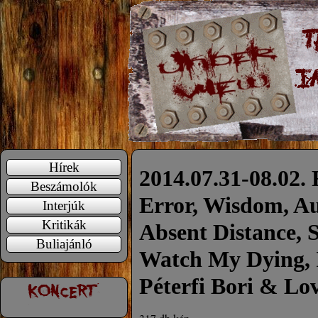
Hírek
2014.07.31-08.02.
Beszámolók
Error, Wisdom, Au
Interjúk
Kritikák
Absent Distance, 
Buliajánló
Watch My Dying, I
Péterfi Bori & Lo