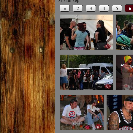
317 db kép
6
«
2
3
4
5