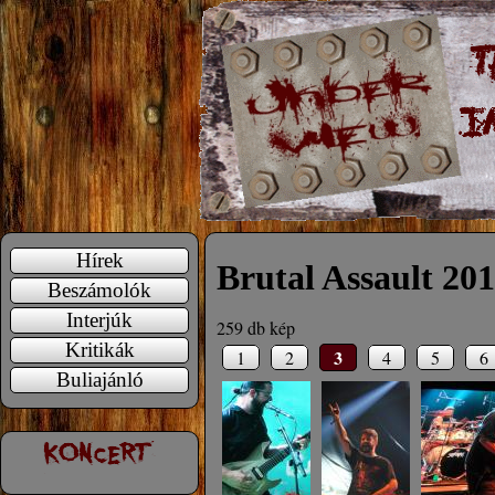
Hírek
Brutal Assault 20
Beszámolók
Interjúk
259 db kép
Kritikák
3
1
2
4
5
6
Buliajánló