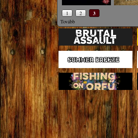
3
1
2
Tovább