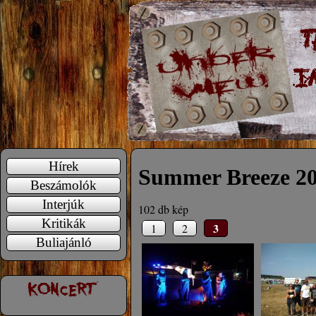
Hírek
Summer Breeze 2
Beszámolók
Interjúk
102 db kép
Kritikák
3
1
2
Buliajánló