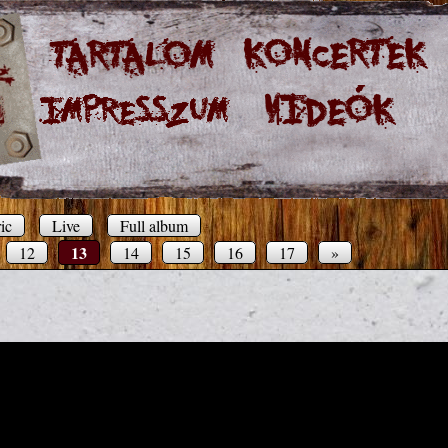
ic
Live
Full album
13
12
14
15
16
17
»