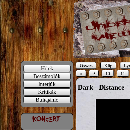
Összes
Klip
Lyr
Hírek
«
9
10
11
Beszámolók
Interjúk
Dark - Distance
Kritikák
Buliajánló