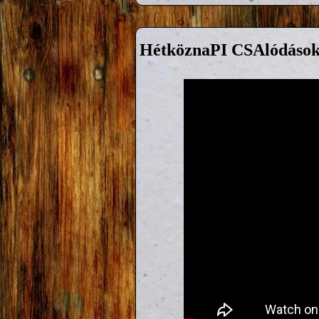
HétköznaPI CSAlódások 