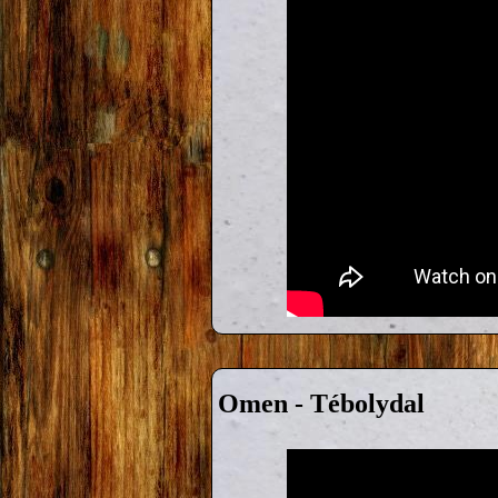
Omen - Tébolydal