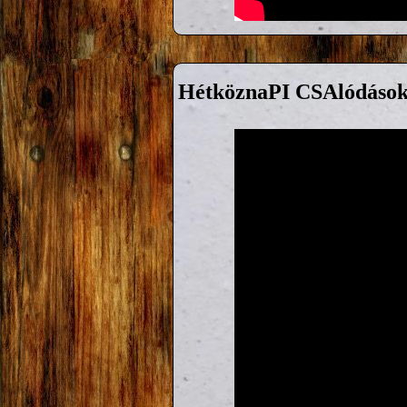
HétköznaPI CSAlódások 