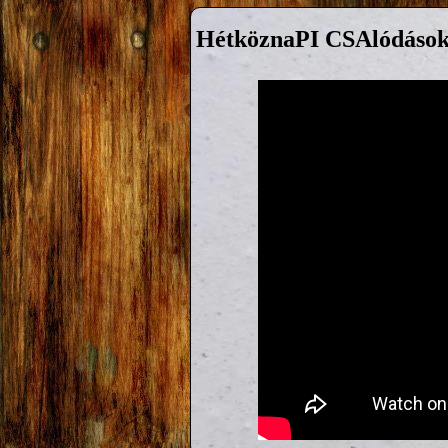
HétköznaPI CSAlódások