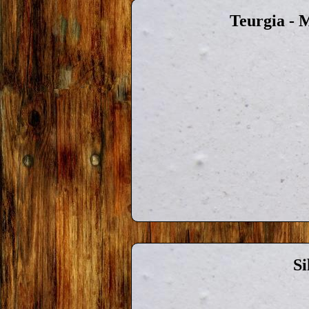
Teurgia - 
Si